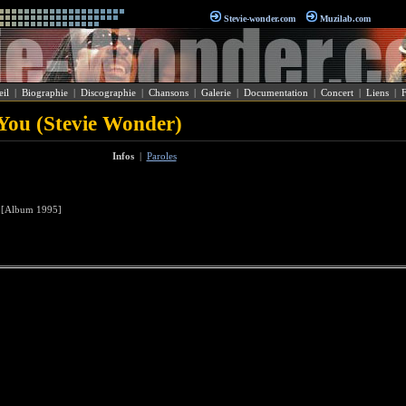
Stevie-wonder.com
Muzilab.com
il
|
Biographie
|
Discographie
|
Chansons
|
Galerie
|
Documentation
|
Concert
|
Liens
|
You (Stevie Wonder)
Infos
|
Paroles
Album 1995]