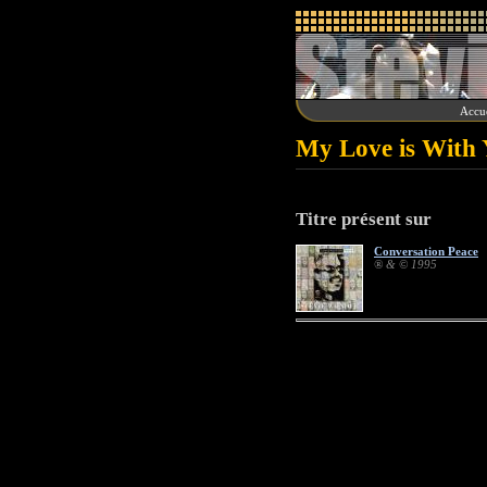
Accue
My Love is With 
Titre présent sur
Conversation Peace
[
® & © 1995