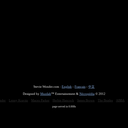
Stevie-Wonder.com :
English
-
Français
-
中文
Designed by
Muzilab
™ Entertainement &
Nécropédia
© 2012
nder
Lenny Kravitz
Maceo Parker
Herbie Hancock
James Brown
The Beatles
ABBA
page served in 0.008s