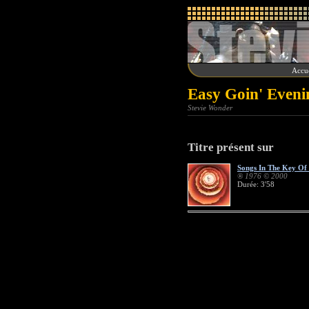
Accue
Easy Goin' Eveni
Stevie Wonder
Titre présent sur
Songs In The Key Of 
® 1976 © 2000
Durée: 3'58