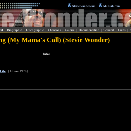
Stevie-wonder.com
Muzilab.com
il
|
Biographie
|
Discographie
|
Chansons
|
Galerie
|
Documentation
|
Concert
|
Liens
|
ng (My Mama's Call) (Stevie Wonder)
Infos
Life
[Album 1976]