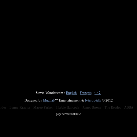
Stevie-Wonder.com :
English
-
Français
-
中文
Designed by
Muzilab
™ Entertainement &
Nécropédia
© 2012
nder
Lenny Kravitz
Maceo Parker
Herbie Hancock
James Brown
The Beatles
ABBA
page served in 0.005s