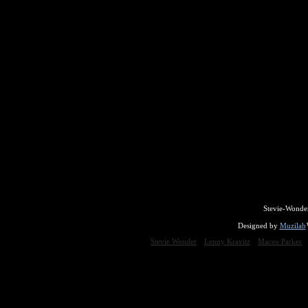
Stevie-Wonde
Designed by
Muzilab
Stevie Wonder
Lenny Kravitz
Maceo Parker